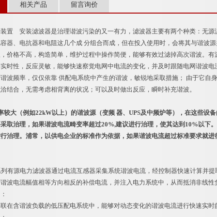
相关产品
留言询价
偿装置 安装滤波器是治理谐波污染的又一有力，滤波器主要有两个种类：无源
电容器、电抗器和电阻这几个成 分组合而成，但在投入使用时，会将其与谐波
，价格不高，构造简单，维护过程中操作简便，能够有效过滤掉高次谐波。有源滤
高实时性，反应灵敏，能够快速察觉电网中电流的变化，并及时跟随电网谐波电
谐波频率，仅仅依靠 供配电系统中产生的谐波，敏锐地采取措施； 由于它自
融洽结合，无需考虑相背离的状况；可以及时做出反应，瞬时补充谐波。
率较大（例如22kW以上）的谐波源（变频 器、UPS及中频炉等），在这些
采取治理，如果谐波电流畸变率超过20%,建议进行治理，使其达到10%以下
进行治理。浦常，以供电企业的标准作为依据，如果谐波电流超过标准要求就进
系列有源电力滤波器通过电流互感器采集系统谐波电流，经控制器快速计算并提
与谐波电流幅值相等方向相反的补偿电流，并注入电力系统中，从而抵消非线性
：
在含谐波负载的低压配电系统中，能够对动态变化的谐波电流进行快速实时