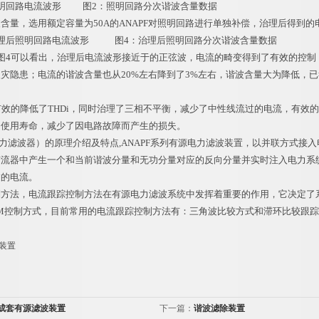
回路电流波形 图2：照明回路分次谐波含量数据
，选用额定容量为50A的ANAPF对照明回路进行单独补偿，治理后得到的
后照明回路电流波形 图4：治理后照明回路分次谐波含量数据
可以看出，治理后电流波形接近于的正弦波，电流的畸变得到了有效的控制；
灾隐患；电流的谐波含量也从20%左右降到了3%左右，谐波含量大为降低，已符合GB
效的降低了THDi，同时治理了三相不平衡，减少了中性线流过的电流，有效
的使用寿命，减少了因电路故障而产生的损失。
电力滤波器）的原理介绍及特点,ANAPF系列有源电力滤波装置，以并联方式接
变流器中产生一个和当前谐波分量和无功分量对应的反向分量并实时注入电力系
过的电流。
制方法，电流跟踪控制方法在有源电力滤波系统中发挥着重要的作用，它决定了
M控制方式，目前常用的电流跟踪控制方法有：三角波比较方式和滞环比较跟
装置
成套有源滤波装置
下一篇：
谐波滤除装置