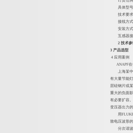
订货范例
具体型号：AN
技术要求：谐
接线方式
安装方式
互感器接线
2 技术
3 产品选型
4 应用案例
ANAPF在
上海某中小
有大量节能
层硅钢片或
重大的负面
有必要扩容
变压器出力
用FLUKE
致电压波形的
分次谐波含量