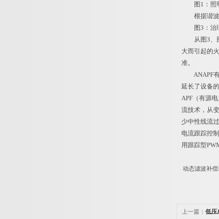
图1：照明
根据谐波含量
图3：治理
从图3、图4
大而引起的火
准。
ANAPF有
延长了设备
APF（有源
流技术，从
少中性线流
电流跟踪控
用跟踪型PW
动态滤波补偿
上一篇：
低压