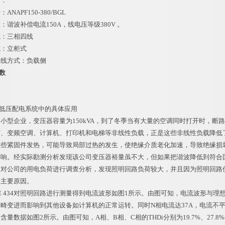
：
APF150-380/BGL
波补偿电流150A，线电压等级380V 。
：三相四线
：立柜式
方式：负载侧
参数
低压配电系统中的具体应用
型企业，变压器容量为150kVA，到了冬季当有大量的空调同时打开时，断
灯、变频空调、计算机、打印机和电梯等非线性负载，正是这些非线性负载降低
某些紧固件发热，可能导致局部过热的发生，使绝缘介质老化加速，导致绝缘损
影响。经实际勘测分析发现该公司变压器裕量虽不大，但如果把谐波降低到符合
。对公司的用电负荷进行调查分析，发现照明回路负荷较大，并且因为照明回路
的主要原因。
 434对照明回路进行测量得到电流波形如图1所示。由图可知，电流波形与
畸变进而影响到其他设备如计算机的正常运转。同时N相电流达37A，电流不
数据如图2所示。由图可知，A相、B相、C相的THDi分别为19.7%、27.8