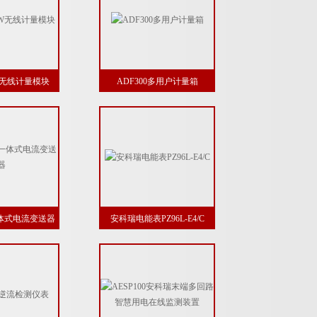
W无线计量模块
ADF300多用户计量箱
I 一体式电流变送器
安科瑞电能表PZ96L-E4/C