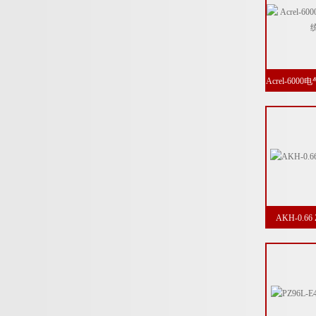
Acrel-60
AKH-0.