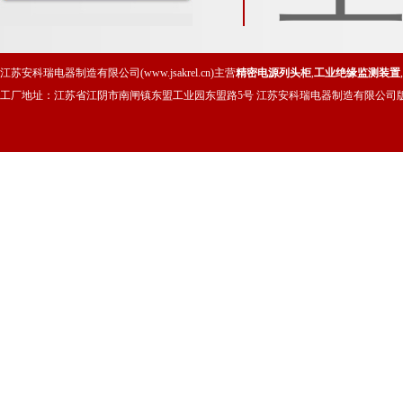
程预付费电能管理系统的设计
与应用
江苏安科瑞电器制造有限公司(www.jsakrel.cn)主营
精密电源列头柜
,
工业绝缘监测装置
,
工厂地址：江苏省江阴市南闸镇东盟工业园东盟路5号 江苏安科瑞电器制造有限公司