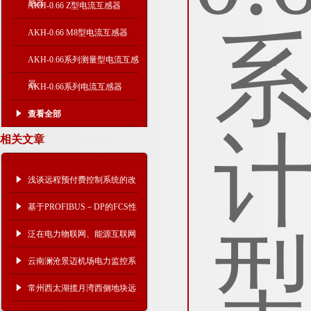
感器
AKH-0.66 Z型电流互感器
AKH-0.66 M8型电流互感器
AKH-0.66系列测量型电流互感
器
AKH-0.66系列电流互感器
查看全部
相关文章
浅谈远程预付费控制系统的改
进方案
基于PROFIBUS－DP的FCS性
能研究及诊断软件的开发
泛在电力物联网、能源互联网
与虚拟电厂
云南澜沧景迈机场电力监控系
统的设计与应用
常州西太湖揽月湾西侧地块远