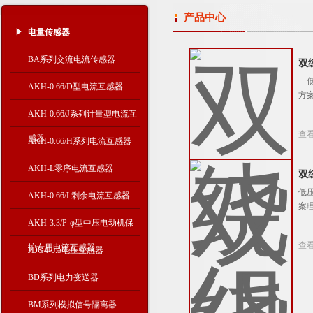
产品中心
电量传感器
BA系列交流电流传感器
双
低
AKH-0.66/D型电流互感器
方案
AKH-0.66/J系列计量型电流互
查
感器
AKH-0.66/H系列电流互感器
AKH-L零序电流互感器
双
低
AKH-0.66/L剩余电流互感器
案理
AKH-3.3/P-φ型中压电动机保
查
护专用电流互感器
JDG4-0.5电压互感器
BD系列电力变送器
BM系列模拟信号隔离器