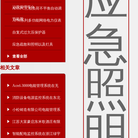
运营管理平台
ANSPC三相负荷不平衡自动调
节装置
APM系列多功能网络电力仪表
自复式过欠压保护器
应急疏散和照明以及灯具
查看全部
相关文章
Acrel-3000电能管理系统在无
锡卡特彼勒研发中心的应用
消防设备电源监控系统在东北
大学浑南校区能源动力中心中
小松铸造有限公司电能管理系
的应用
统
江苏大富豪启东米歌酒庄有限
公司电力监控系统的设计与应
智能配电监控系统在浙江绿宇