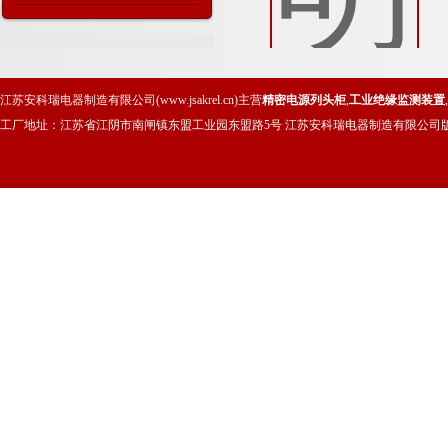
用
环保有限公司三期工程的应用
江苏安科瑞电器制造有限公司(www.jsakrel.cn)主营
精密电源列头柜
,
工业绝缘监测装置
,
工厂地址：江苏省江阴市南闸镇东盟工业园东盟路5号 江苏安科瑞电器制造有限公司