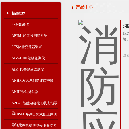
产品中心
新品推荐
环保数采仪
消
应
ARTM100无线测温系统
境
PCS储能变流器装置
查
AIM-T300 绝缘监测仪
AIM-T500绝缘监测仪
ANHPD300系列谐波保护器
ANHF谐波滤波器
AZC-SI智能电容投切状态指示
仪
ANBSMJ系列自愈式低压并联
电容器
安科瑞充电桩智能云服务监控