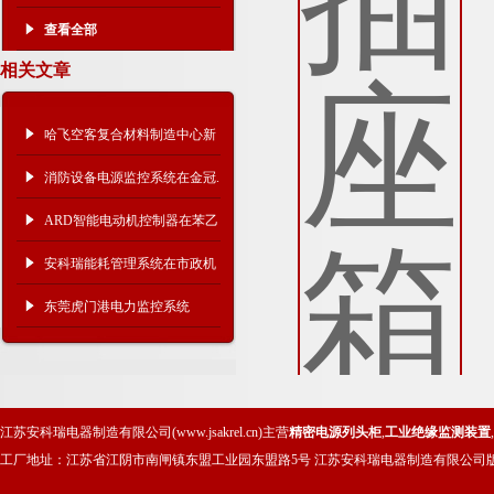
查看全部
相关文章
哈飞空客复合材料制造中心新
厂房电力监控系统
消防设备电源监控系统在金冠.
水岸华府项目中的应用
ARD智能电动机控制器在苯乙
烯生产过程中的应用
安科瑞能耗管理系统在市政机
关（镇江检察Y）的应用
东莞虎门港电力监控系统
江苏安科瑞电器制造有限公司(www.jsakrel.cn)主营
精密电源列头柜
,
工业绝缘监测装置
,
工厂地址：江苏省江阴市南闸镇东盟工业园东盟路5号 江苏安科瑞电器制造有限公司