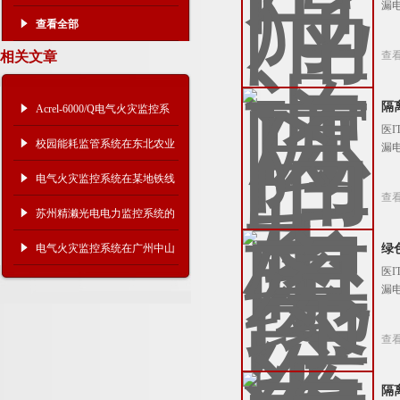
漏
查看全部
相关文章
查
隔
Acrel-6000/Q电气火灾监控系
医
统在宜兴九如城项目的应用
校园能耗监管系统在东北农业
漏
大学中的应用
电气火灾监控系统在某地铁线
查
路上设计与应用
苏州精濑光电电力监控系统的
设计与应用
电气火灾监控系统在广州中山
绿
医
大学附属第六医院的应用
漏
查
隔