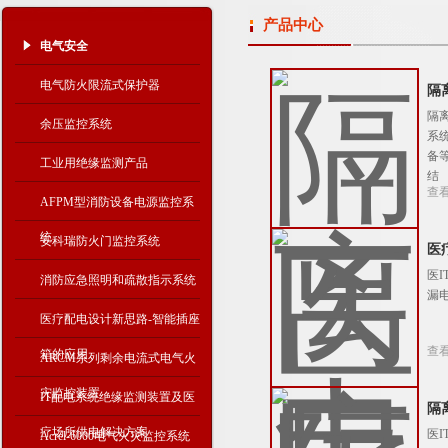
产品中心
电气安全
电气防火限流式保护器
隔
隔
余压监控系统
系
备
工业用绝缘监测产品
结
查
AFPM型消防设备电源监控系
统
安科瑞防火门监控系统
医
医
消防应急照明和疏散指示系统
漏
医疗配电设计新思路-智能插座
查
箱的应用
ARCM系列剩余电流式电气火
灾监控装置
IT配电系统绝缘监测装置及医
隔
疗场所供电解决方案
医
Acrel-6000电气火灾监控系统