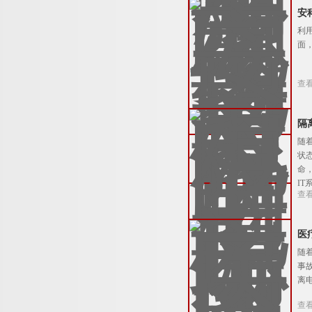
安
利
面
查
隔
随
状
命
IT
查
医
随
事
离
查