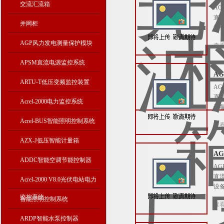
交流汇流箱
A
直
并网柜
设
AGP风力发电测量保护模块
查
APSM直流电源监控系统
A
ARTU-T低压变频监控装置
A
直
Acrel-2000电力监控系统
设
Acrel-BUS智能照明控制系统
查
AZX-J低压智能计量箱
A
ADDC智能空调节能控制器
A
直
Acrel-2000 V8.0光伏电站电力
设
监控系统
智能照明控制系统
查
ARDP智能水泵控制器