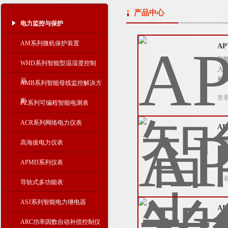
产品中心
电力监控与保护
AM系列微机保护装置
A
智
WHD系列智能型温湿度控制
入
量分
器
AMB系列智能母线监控解决方
查
案
PZ系列可编程智能电测表
ACR系列网络电力仪表
A
智
高海拔电力仪表
以
控
APMD系列仪表
查
导轨式多功能表
ASJ系列智能电力继电器
A
智
ARC功率因数自动补偿控制仪