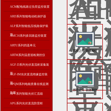
形
厂
ACM配电线路过负荷监控装置
查
ARD系列智能电动机保护器
ALP系列智能低压线路保护装
供
置
AMC16系列多回路监控装置
供
器
ARTU系列四遥单元
据
查
ARTM系列温度巡检测控仪
AGF-D系列光伏直流柜采集装
智
置
AGF-IM光伏直流绝缘监控装
智
断
置
APQM系列电能质量在线监测
状
装置
APV系列智能光伏汇流箱
查
APG系列光伏直流防雷柜
A