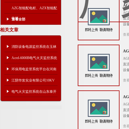
A
AZG智能配电柜、AZX智能配
A
电箱
直
查看全部
设
相关文章
查
消防设备电源监控系统在玉林
A
盛世豪庭项目的应用
Acrel-6000B电气火灾监控系统
A
直
在迈大食品（山东）有限公司
环保用电监管系统平台在河南
设
的应用
濮阳市的研究与应用
江阴华发实业有限公司10KV
查
配电站电力监控系统的设计与
电气火灾监控系统在山东泰开
A
应用
成套电器自建办公楼项目中的
A
直
应用
设
查