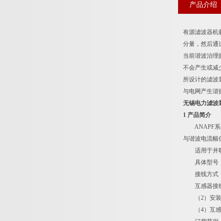
产品介绍
有源滤波器机
分量，然后通
当前谐波治理
不会产生或减
所设计的滤波
与电网产生谐
无锡电力滤波
1 产品简介
ANAPF系
与谐波电流幅
适用于并联在
具体型号：ANA
接线方式：
互感器接线
（2）安装方式
（4）互感器