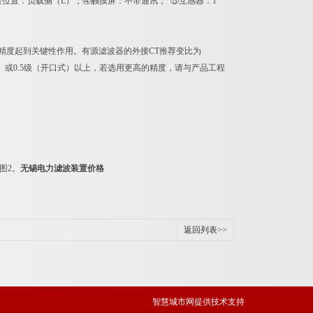
安装位置：负载侧（L）；④触摸屏：不带通讯； ⑤互感器：1
系统补偿精度起到关键性作用。有源滤波器的外接CT推荐变比为
闭口式）或0.5级（开口式）以上，若选用更高的精度，请与产品工程
图2。
无锡电力滤波装置价格
返回列表>>
智慧城市网
提供技术支持