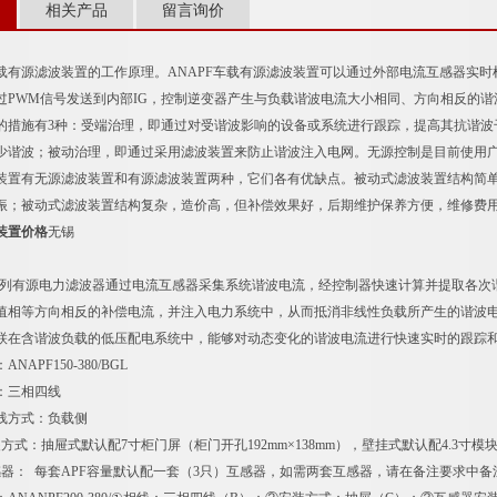
相关产品
留言询价
载有源滤波装置的工作原理。ANAPF车载有源滤波装置可以通过外部电流互感器实时
过PWM信号发送到内部IG，控制逆变器产生与负载谐波电流大小相同、方向相反的
的措施有3种：受端治理，即通过对受谐波影响的设备或系统进行跟踪，提高其抗谐波
少谐波；被动治理，即通过采用滤波装置来防止谐波注入电网。无源控制是目前使用
装置有无源滤波装置和有源滤波装置两种，它们各有优缺点。被动式滤波装置结构简
振；被动式滤波装置结构复杂，造价高，但补偿效果好，后期维护保养方便，维修费
装置价格
无锡
列有源电力滤波器通过电流互感器采集系统谐波电流，经控制器快速计算并提取各次
值相等方向相反的补偿电流，并注入电力系统中，从而抵消非线性负载所产生的谐波
含谐波负载的低压配电系统中，能够对动态变化的谐波电流进行快速实时的跟踪
PF150-380/BGL
三相四线
方式：负载侧
：抽屉式默认配7寸柜门屏（柜门开孔192mm×138mm），壁挂式默认配4.3寸模
： 每套APF容量默认配一套（3只）互感器，如需两套互感器，请在备注要求中备