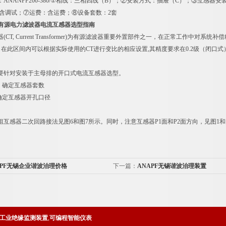
ANPF200-380/①相线：三相四线（B）；②安装方式：抽屉（C）；③互感器
：含调试；⑦运费：含运费；⑧设备套数：2套
PF有源电力滤波器电流互感器选型指南
T, Current Transformer)为有源滤波器重要外置部件之一，在正常工作中对
000/5，在此区间内可以根据实际使用的CT进行变比的相应设置,其精度要求在0.2级（
针对安装于主母排的开口式电流互感器选型。
确定互感器套数
确定互感器开孔口径
感器二次回路接法见图6和图7所示。同时，注意互感器P1面和P2面方向，见图1和
APF无锡企业谐波治理价格
下一篇：
ANAPF无锡谐波治理装置
工业绝缘监测装置
,
可编程智能仪表