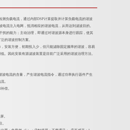
检测负载电流，通过内部DSP计算提取并计算负载电流的谐波
谐波电流注入电网，抵消相应的谐波电流，从而达到滤波目的。
干扰的能力；主动治理，即通过对谐波源本身进行跟踪，使其
广泛的谐波控制方案。
单，安装方便，初期投入少，但只能滤除固定频率的谐波，容易
用低。因此安装有源滤波装置是目前广泛采用的谐波治理方法。
谐波电流的含量，产生谐波电流指令，通过功率执行器件产生
电流。
和补偿。
块屏。
注。