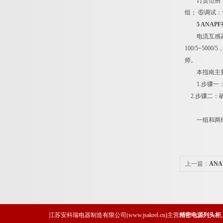
订货范例：AN
组； ⑥调试
5 ANA
电流互感器(C
100/5~5
师。
本指南主要
1.步骤一：
2.步骤二：
一组和两组互
上一篇：
AN
江苏安科瑞电器制造有限公司(www.jsakrel.cn)主营
精密电源列头柜
,