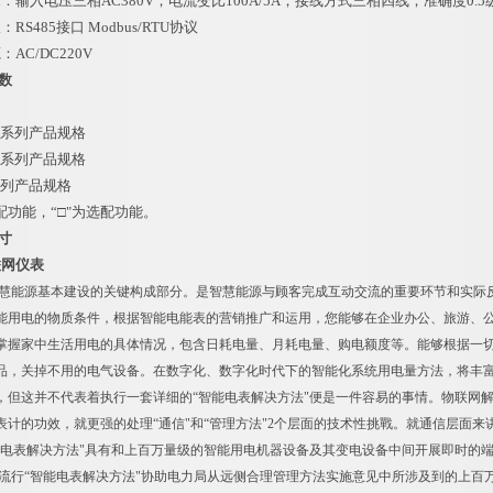
入电压三相AC380V；电流变比100A/5A；接线方式三相四线；准确度0.5
485接口 Modbus/RTU协议
C/DC220V
参数
X系列产品规格
X系列产品规格
系列产品规格
配功能，“□"为选配功能。
尺寸
联网仪表
慧能源基本建设的关键构成部分。是智慧能源与顾客完成互动交流的重要环节和实际
能用电的物质条件，根据智能电能表的营销推广和运用，您能够在企业办公、旅游、
掌握家中生活用电的具体情况，包含日耗电量、月耗电量、购电额度等。能够根据一
品，关掉不用的电气设备。在数字化、数字化时代下的智能化系统用电量方法，将丰
，但这并不代表着执行一套详细的“智能电表解决方法"便是一件容易的事情。物联网
计的功效，就更强的处理“通信"和“管理方法"2个层面的技术性挑戰。就通信层面来讲，
能电表解决方法"具有和上百万量级的智能用电机器设备及其变电设备中间开展即时的
环节，流行“智能电表解决方法"协助电力局从远侧合理管理方法实施意见中所涉及到的上