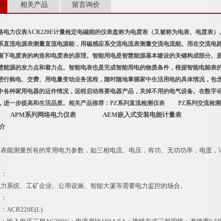
相关产品
留言询价
络电力仪表ACR220E计量检定电磁能的仪表盘称为电度表（又被称为电表、电度表
系直流电源表测量直流电源能，用磁感应系交流电流表测量交流电流能。用在交流电
握下电度表的构造和电度表的原理。智能用电是智慧能源基本建设的关键构成部分。
慧能源的发力点和着力点。智能电表也是完成智能用电的物质条件，根据智能电能表
进行购电、交费、用电量变动业务流程，随时随地掌握家中生活用电的具体情况，包
中各种家用电器的运作情况，远程启动将要电器产品，关掉不用的电气设备。在数字
，进一步提高和生活品质。相关产品推荐：
PZ系列直流检测仪表
PZ系列交流检
APM系列网络电力仪表 AEM嵌入式安装电能计量表
简介
能测量所有的常用电力参数，如三相电流、电压，有功、无功功率，电度，谐
：
系统、工矿企业、公用设施、智能大厦等需要电力监控的场合。
：
R220E(L)