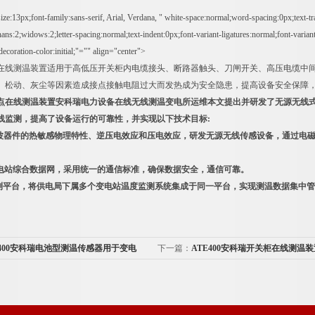
ize:13px;font-family:sans-serif, Arial, Verdana, " white-space:normal;word-spacing:0px;text-t
hans:2;widows:2;letter-spacing:normal;text-indent:0px;font-variant-ligatures:normal;font-varia
t-decoration-color:initial;"="" align="center">
测温装置适用于高低压开关柜内电缆接头、断路器触头、刀闸开关、高压电缆中间
、松动、灰尘等因素造成接点接触电阻过大而发热成为安全隐患，提高设备安全保障
点在线测温装置
安科瑞电力设备在线无线测温变电所运维
本文提出并研发了无源无线式
线监测，提高了设备运行的可靠性，并实现以下技术目标:
面波器件的热敏感物理特性、逆压电效应和压电效应，研发无源无线传感设备，通过电磁兼
变电站综合数据网，采用统一的通信标准，确保数据安全，通信可靠。
监测平台，将供电局下属多个变电站温度监测系统集成于同一平台，实现测温数据集中
E400安科瑞电池型测温传感器用于变电
下一篇：
ATE400安科瑞开关柜在线测温
电所运维