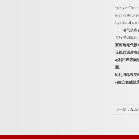
<p style="font-s
align:center;orp
style:initial;tex
电气接点在线
过程中因氧化
安科瑞
电气接
无线式温度在
a)利用声表
测。
b)利用现有
c)建立智能
上一篇：
AT
所运维