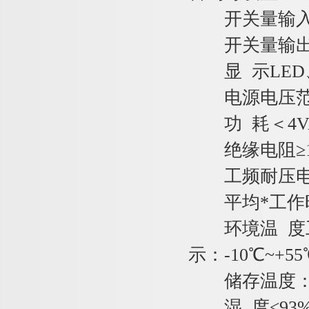
开关量输入无
开关量输出继电器
显 示LED、L
电源电压范围AC8
功 耗＜4V
绝缘电阻≥1
工频耐压电源/
平均*工作时间
环境温 度工作
示：-10℃~+55
储存温度：-2
湿 度≤93