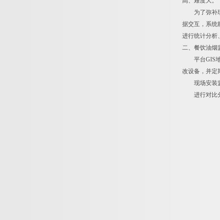
高、难度大。
为了弥补现存
据交互，系统
进行统计分析
二、餐饮油烟
平台GIS地
改设备，并定
现场安装监测
进行对比分