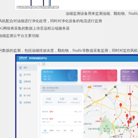
油烟监测设备用来监测油烟、颗粒物、NmH
配合对油烟进行净化处理，同时对净化设备的电流进行监测
网络将采集的数据上传至远程云端服务器
烟监测云平台主要功能
据的监测，包括油烟排放浓度，颗粒物，NmHc等数值采集监测；同时对监控风机