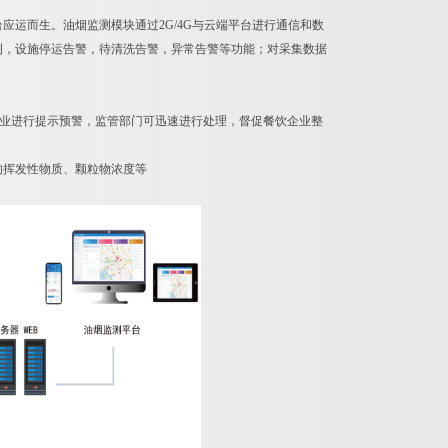
运而生。油烟监测模块通过2G/4G与云端平台进行通信和数
测，设施停运告警，待清洗告警，异常告警等功能；对采集数据
业进行提示预警，监管部门可迅速进行处理，督促餐饮企业整
挥发性物质、颗粒物浓度等