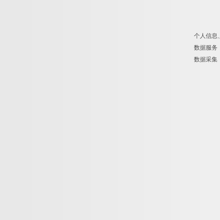
个人信息、
数据服务
数据采集，