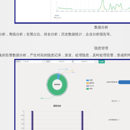
数据分析
，离线分析；告警占比、排名分析；历史数据统计，企业分析报告等。
隐患管理
告警数据分析，产生对应的隐患记录，派发、处理隐患，及时处理告警，形成闭