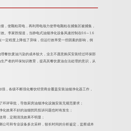
碰撞，使颗粒荷电，再利用电场力使带电颗粒在捕集区被捕集，
。李家胜报道，当静电式油烟净化设备风速控制在0.6～1.6
颗粒物并在一定程度上降低了异味，但运行效率受一些因素的影响，例
治理餐饮废油污染的成本较大，业主不愿意购买安装经过环保部
油生产者的环保知识教育，提高其餐饮废油合法处理的意识，从
加强，各级不断强化餐饮经营商全覆盖安装油烟净化器工作，
了环评审批，导致厨房油烟净化设施安装无规范要求；
净化效果不好的油烟扰民投诉问题也时有发生；
使用，定期清洗效果不明显；
测公司和专业设备多次采样，较长时间的分析鉴定，监察成本