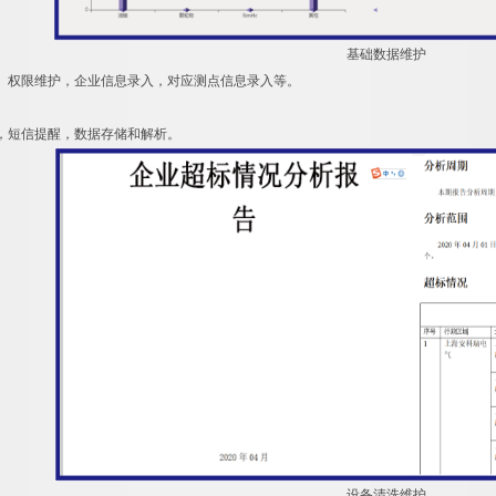
基础数据维护
权限维护，企业信息录入，对应测点信息录入等。
短信提醒，数据存储和解析。
设备清洗维护