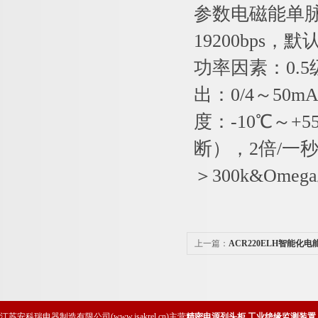
参数电磁能单脉
19200bps，
功率因素：0.
出：0/4～50
度：-10℃～+
断），2倍/一秒
＞300k&Ome
上一篇：
ACR220ELH智能化电
江苏安科瑞电器制造有限公司(www.jsakrel.cn)主营
精密电源列头柜
,
工业绝缘监测装置
,