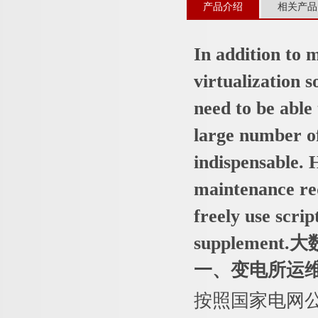
产品介绍
相关产品
In addition to
virtualization
need to be able 
large number o
indispensable. 
maintenance re
freely use scri
supplemen
一、变电所运
按照国家电网公