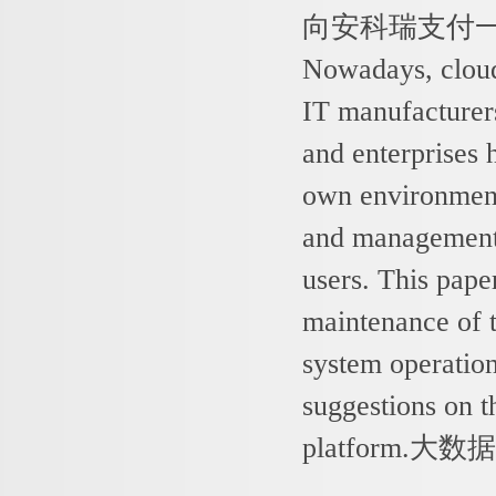
向安科瑞支付
Nowadays, cloud
IT manufacturers
and enterprises h
own environments
and management 
users. This pape
maintenance of t
system operatio
suggestions on 
platform.